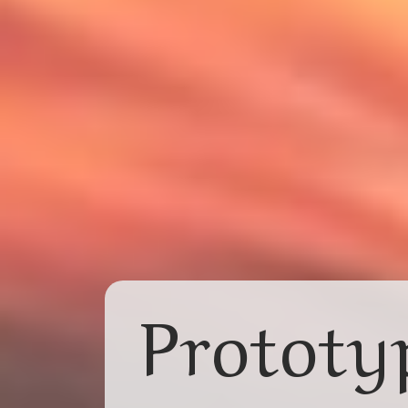
P
r
o
t
o
t
y