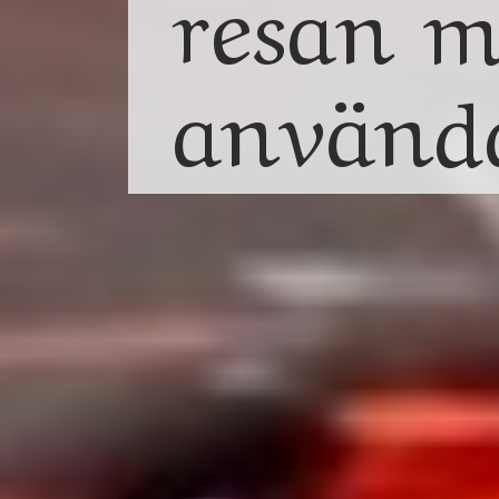
r
e
s
a
n
a
n
v
ä
n
d