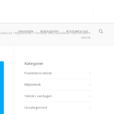
Hemsida
Kategorier
Kontakta oss
-data.se
/
Miljöteknik
/
Fördelar och nackdelar med modern
teknik
Kategorier
Framtidens teknik
Miljöteknik
Teknik i vardagen
Uncategorized