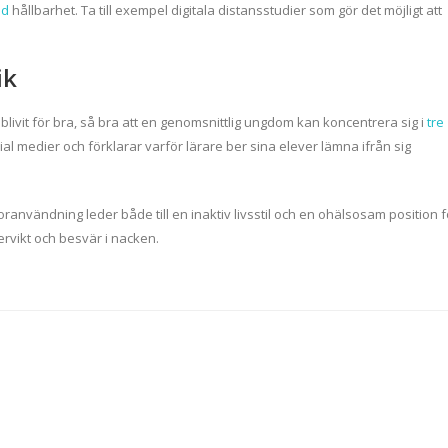
ad
hållbarhet. Ta till exempel digitala distansstudier som gör det möjligt att
ik
blivit för bra, så bra att en genomsnittlig ungdom kan koncentrera sig i
tre
ial medier och förklarar varför lärare ber sina elever lämna ifrån sig
toranvändning leder både till en inaktiv livsstil och en ohälsosam position f
rvikt och besvär i nacken.