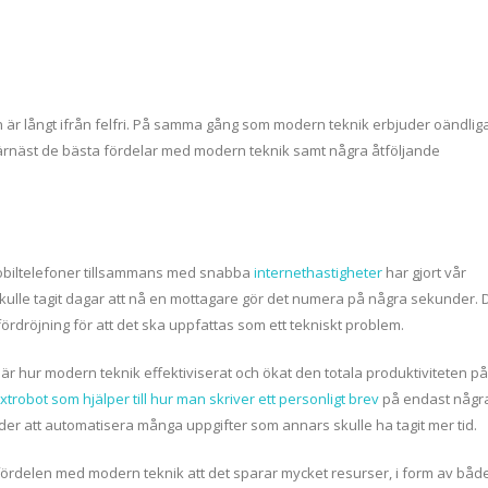
en är långt ifrån felfri. På samma gång som modern teknik erbjuder oändlig
härnäst de bästa fördelar med modern teknik samt några åtföljande
obiltelefoner tillsammans med snabba
internethastigheter
har gjort vår
lle tagit dagar att nå en mottagare gör det numera på några sekunder. 
ördröjning för att det ska uppfattas som ett tekniskt problem.
r är hur modern teknik effektiviserat och ökat den totala produktiviteten på
xtrobot som hjälper till hur man skriver ett personligt brev
på endast någr
der att automatisera många uppgifter som annars skulle ha tagit mer tid.
 fördelen med modern teknik att det sparar mycket resurser, i form av båd