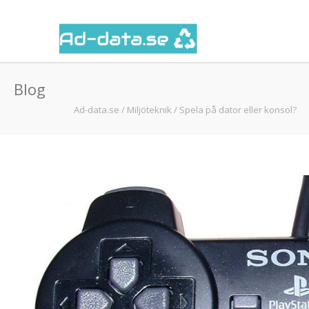
Blog
Ad-data.se
/
Miljöteknik
/
Spela på dator eller konsol?