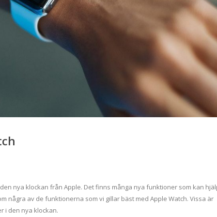
tch
 på den nya klockan från Apple. Det finns många nya funktioner som kan hjä
om några av de funktionerna som vi gillar bäst med Apple Watch. Vissa är
 i den nya klockan.