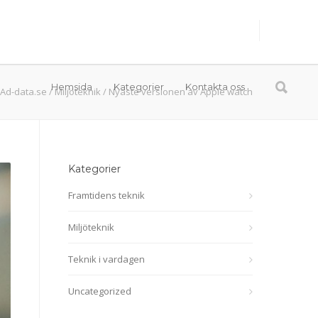
Hemsida
Kategorier
Kontakta oss
Ad-data.se
/
Miljöteknik
/
Nyaste versionen av Apple watch
Kategorier
Framtidens teknik
Miljöteknik
Teknik i vardagen
Uncategorized