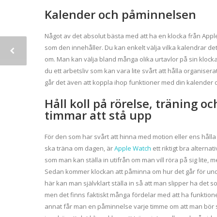
Kalender och påminnelsen
Något av det absolut bästa med att ha en klocka från Apple
som den innehåller. Du kan enkelt välja vilka kalendrar de
om. Man kan välja bland många olika urtavlor på sin klock
du ett arbetsliv som kan vara lite svårt att hålla organise
går det även att koppla ihop funktioner med din kalender
Håll koll på rörelse, träning oc
timmar att stå upp
För den som har svårt att hinna med motion eller ens hålla
ska träna om dagen, är
Apple Watch
ett riktigt bra alternat
som man kan ställa in utifrån om man vill röra på sig lite, 
Sedan kommer klockan att påminna om hur det går för und
här kan man självklart ställa in så att man slipper ha det
men det finns faktiskt många fördelar med att ha funktion
annat får man en påminnelse varje timme om att man bör stå