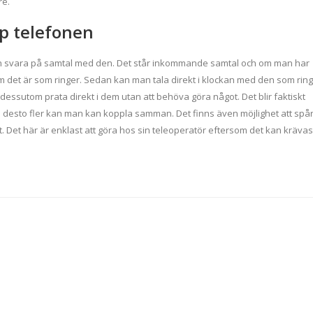
re.
pp telefonen
kan svara på samtal med den. Det står inkommande samtal och om man har
 det är som ringer. Sedan kan man tala direkt i klockan med den som rin
essutom prata direkt i dem utan att behöva göra något. Det blir faktiskt
le desto fler kan man kan koppla samman. Det finns även möjlighet att spå
 Det här är enklast att göra hos sin teleoperatör eftersom det kan krävas