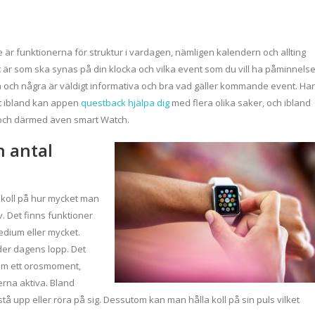
 är funktionerna för struktur i vardagen, nämligen kalendern och allting
t är som ska synas på din klocka och vilka event som du vill ha påminnelse
a och några är väldigt informativa och bra vad gäller kommande event. Har
rat ibland kan appen
questback hjälpa dig
med flera olika saker, och ibland
 och därmed även smart Watch.
h antal
 koll på hur mycket man
iv. Det finns funktioner
medium eller mycket.
er dagens lopp. Det
 som ett orosmoment,
erna aktiva. Bland
 upp eller röra på sig. Dessutom kan man hålla koll på sin puls vilket