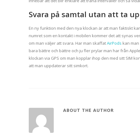
innebär att det blir enklare att träna intervaller och så vida
Svara på samtal utan att ta u
En ny funktion med den nya klockan är att man faktiskt 
numret som en kontakt i mobilen kommer det att synas vem
om man väljer att svara. Har man skaffat
AirPods
kan man d
bara bättre och bättre och ju fler prylar man har från App
klockan via GPS om man kopplar ihop den med sitt SIM kort.
att man uppdaterar sitt simkort.
ABOUT THE AUTHOR