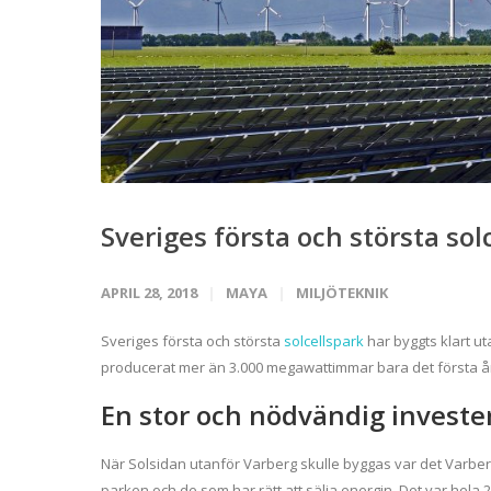
Sveriges första och största solc
APRIL 28, 2018
MAYA
MILJÖTEKNIK
Sveriges första och största
solcellspark
har byggts klart ut
producerat mer än 3.000 megawattimmar bara det första år
En stor och nödvändig investe
När Solsidan utanför Varberg skulle byggas var det Varber
parken och de som har rätt att sälja energin. Det var hela