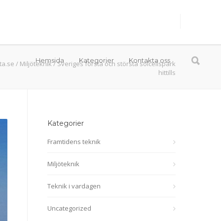
Hemsida
Kategorier
Kontakta oss
ta.se
/
Miljöteknik
/
Sveriges första och största solcellspark
hittills
Kategorier
Framtidens teknik
Miljöteknik
Teknik i vardagen
Uncategorized