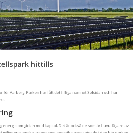
ellspark hittills
anför Varberg. Parken har fått det fiffiga namnet Solsidan och har
et.
ring
g energi som gick in med kapital. Det är också de som är huvudägare av
 24 miljoner svenska kronor som energibolaget satsade i den här parken.