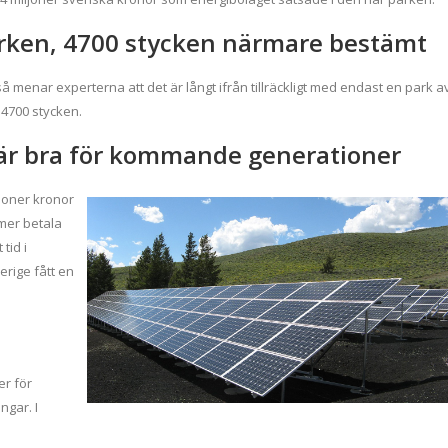
parken, 4700 stycken närmare bestämt
 menar experterna att det är långt ifrån tillräckligt med endast en park a
4700 stycken.
 är bra för kommande generationer
joner kronor
mer betala
tid i
rige fått en
er för
ngar. I
.